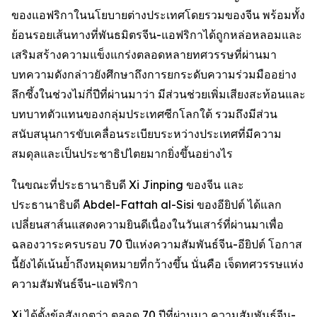
ของแอฟริกาในนโยบายต่างประเทศโดยรวมของจีน พร้อมทั้ง
ย้อนรอยเส้นทางที่พันธมิตรจีน-แอฟริกาได้ถูกหล่อหลอมและ
เสริมสร้างความแข็งแกร่งตลอดหลายทศวรรษที่ผ่านมา
บทความดังกล่าวยังศึกษาถึงการยกระดับความร่วมมืออย่าง
ลึกซึ้งในช่วงไม่กี่ปีที่ผ่านมาว่า มีส่วนช่วยเพิ่มเสียงสะท้อนและ
บทบาทตัวแทนของกลุ่มประเทศซีกโลกใต้ รวมถึงมีส่วน
สนับสนุนการขับเคลื่อนระเบียบระหว่างประเทศที่มีความ
สมดุลและเป็นประชาธิปไตยมากยิ่งขึ้นอย่างไร
ในขณะที่ประธานาธิบดี Xi Jinping ของจีน และ
ประธานาธิบดี Abdel-Fattah al-Sisi ของอียิปต์ ได้แลก
เปลี่ยนสาส์นแสดงความยินดีเนื่องในวันเสาร์ที่ผ่านมาเพื่อ
ฉลองวาระครบรอบ 70 ปีแห่งความสัมพันธ์จีน-อียิปต์ โอกาส
นี้ยังได้เน้นย้ำถึงหมุดหมายที่กว้างขึ้น นั่นคือ เจ็ดทศวรรษแห่ง
ความสัมพันธ์จีน-แอฟริกา
Xi ได้ตั้งข้อสังเกตว่า ตลอด 70 ปีที่ผ่านมา ความสัมพันธ์จีน-