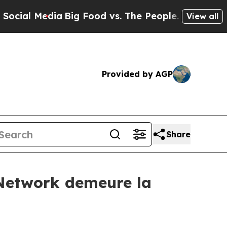
edia
Big Food vs. The People. Big Food’s 239 Laws
View all
Provided by AGP
Share
Network demeure la