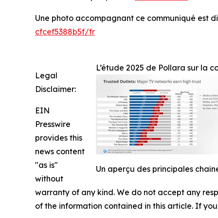
Une photo accompagnant ce communiqué est dis
cfcef5388b5f/fr
L’étude 2025 de Pollara sur la c
Legal
Disclaimer:
EIN
Presswire
provides this
news content
"as is"
Un aperçu des principales chaîne
without
warranty of any kind. We do not accept any respons
of the information contained in this article. If y