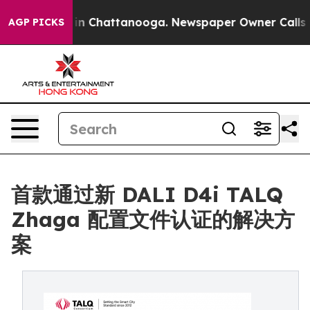
e
Chaos in Chattanooga. Newspaper Owner Calls the P
AGP PICKS
首款通过新 DALI D4i TALQ
Zhaga 配置文件认证的解决方
案