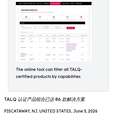
The online tool can filter all TALQ-
certified products by capabilities
TALQ 认证产品组合已达 86 款解决方案
PISCATAWAY, NJ, UNITED STATES, June 3, 2026